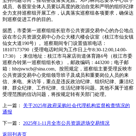
坚持问题导向，推动整改落实见效。邓巧林同志要求中心班子
成员、各股室全体人员要以高度的政治自觉和严明的组织纪律
全力支持巡察组开展工作，认真落实巡察组各项要求，确保达
到巡察促进工作的目的。
据悉，市委第一巡察组组长驻市公共资源交易中心的办公地点
设在市公共资源交易中心办公大楼六楼会议室（枝江市仙女镇
仙女大道190号）。巡察期间专门设置值班电话：
18107173790（受理电话时间为工作日上午8:30-12:00,14:00-
17:30）；来信地址：枝江市马家店街道体育路6号（枝江市委
巡察办转第一巡察组组长收），邮政编码：443200；电子邮
箱：hbzjswxcb@sina.com。按照规定，巡察组主要受理反映市
公共资源交易中心党组领导班子及成员和重要岗位人员的来
信、来电、来访等，重点是违反政治纪律、组织纪律、廉洁纪
律、群众纪律、工作纪律、生活纪律等问题。其他不属于巡察
受理范围的信访问题，将按规定转有关部门处理。
上一篇：
关于2025年政府采购社会代理机构监督检查情况的
通报
下一篇：
2025年1-11月全市公共资源进场交易情况
返回列表页